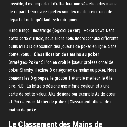
possible, il est important d'effectuer une sélection des mains
de départ. Découvrez quelles sont les meilleures mains de
départ et celle qu'il faut éviter de jouer.
Hand Range : Instarange (logiciel
poker
) | PokerNews Dans
cette série d'article, nous allons nous intéresser aux différents
outils mis à la disposition des joueurs de poker en ligne. Sans
doute, vous ...
Classification
des
mains
au
poker
|
Stratégies-
Poker
Si l'on en croit le joueur professionnel de
poker Slansky, il existe 8 catégories de mains au poker. Nous
donnons les 8 groupes, le groupe 1 étant le meilleur, le 8 le
pire. N.B : La lettre s désigne une même couleur, et x une
carte de petite valeur. AKs désigne par exemple As de cœur
et Roi de cœur.
Mains
de
poker
| Classement officiel
des
mains
de
poker
Le Classement
des
Mains
de