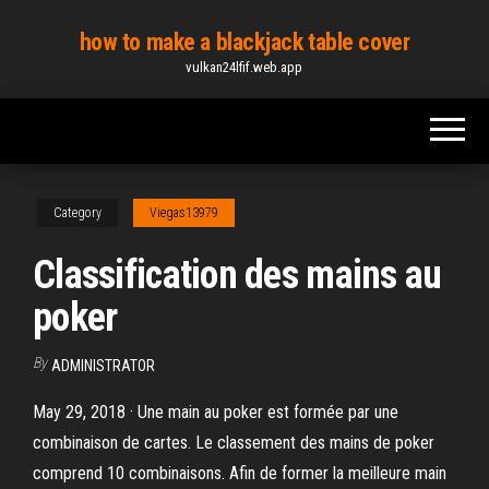
Skip
how to make a blackjack table cover
to
vulkan24lfif.web.app
the
content
Category
Viegas13979
Classification des mains au
poker
By
ADMINISTRATOR
May 29, 2018 · Une main au poker est formée par une
combinaison de cartes. Le classement des mains de poker
comprend 10 combinaisons. Afin de former la meilleure main